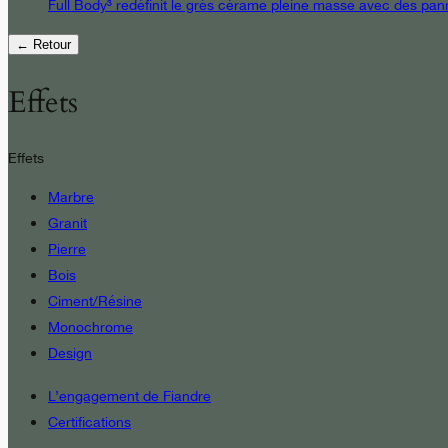
Full Body³ redéfinit le grès cérame pleine masse avec des pann
← Retour
Effets
Effets
Marbre
Granit
Pierre
Bois
Ciment/Résine
Monochrome
Design
L’engagement de Fiandre
Certifications