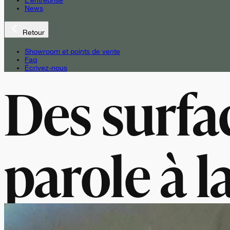
L’entreprise
News
Retour
Showroom et points de vente
Faq
Écrivez-nous
Des surfa
parole à l