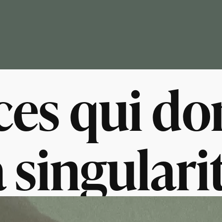
ces qui do
a singulari