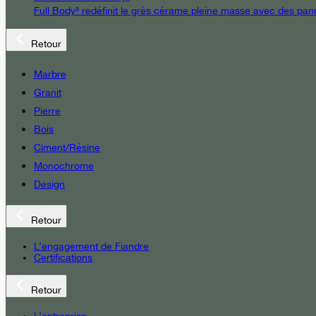
Full Body³ redéfinit le grès cérame pleine masse avec des pann
Retour
Marbre
Granit
Pierre
Bois
Ciment/Résine
Monochrome
Design
Retour
L’engagement de Fiandre
Certifications
Retour