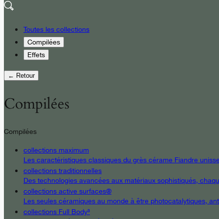
Toutes les collections
Compilées
Effets
← Retour
Compilées
Compilées
collections maximum
Les caractéristiques classiques du grès cérame Fiandre unissent
collections traditionnelles
Des technologies avancées aux matériaux sophistiqués, chaque d
collections active surfaces®
Les seules céramiques au monde à être photocatalytiques, antiba
collections Full Body³