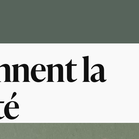
nnent la
té