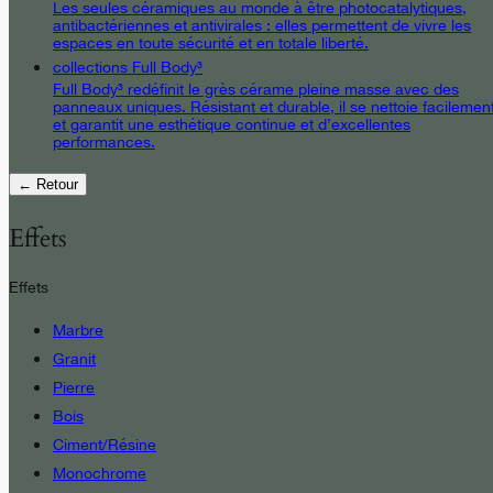
Les seules céramiques au monde à être photocatalytiques,
antibactériennes et antivirales : elles permettent de vivre les
espaces en toute sécurité et en totale liberté.
collections Full Body³
Full Body³ redéfinit le grès cérame pleine masse avec des
panneaux uniques. Résistant et durable, il se nettoie facilemen
et garantit une esthétique continue et d’excellentes
performances.
← Retour
Effets
Effets
Marbre
Granit
Pierre
Bois
Ciment/Résine
Monochrome