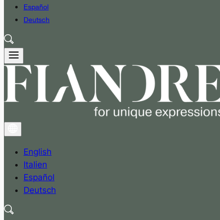
Español
Deutsch
English
Italien
Español
Deutsch