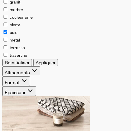
granit
marbre
couleur unie
pierre
bois
metal
terrazzo
travertine
Réinitialiser
Appliquer
Affinements
Format
Épaisseur