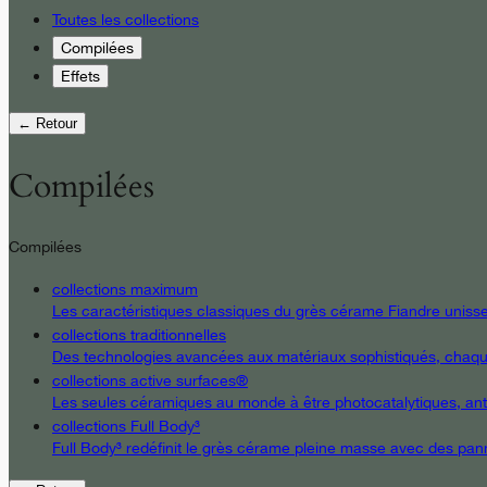
Toutes les collections
Compilées
Effets
← Retour
Compilées
Compilées
collections maximum
Les caractéristiques classiques du grès cérame Fiandre unissent
collections traditionnelles
Des technologies avancées aux matériaux sophistiqués, chaque d
collections active surfaces®
Les seules céramiques au monde à être photocatalytiques, antiba
collections Full Body³
Full Body³ redéfinit le grès cérame pleine masse avec des pann