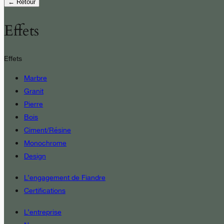
← Retour
Effets
Effets
Marbre
Granit
Pierre
Bois
Ciment/Résine
Monochrome
Design
L’engagement de Fiandre
Certifications
L’entreprise