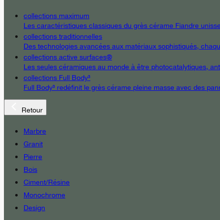
collections maximum
Les caractéristiques classiques du grès cérame Fiandre unissent
collections traditionnelles
Des technologies avancées aux matériaux sophistiqués, chaque d
collections active surfaces®
Les seules céramiques au monde à être photocatalytiques, antiba
collections Full Body³
Full Body³ redéfinit le grès cérame pleine masse avec des pann
Retour
Marbre
Granit
Pierre
Bois
Ciment/Résine
Monochrome
Design