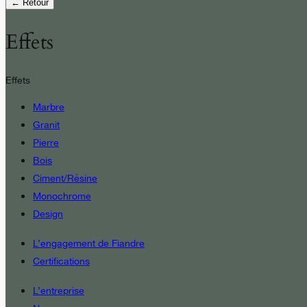
← Retour
Effets
Effets
Marbre
Granit
Pierre
Bois
Ciment/Résine
Monochrome
Design
L’engagement de Fiandre
Certifications
L’entreprise