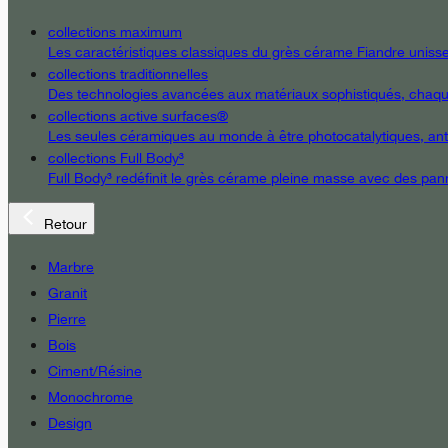
collections maximum
Les caractéristiques classiques du grès cérame Fiandre unissent
collections traditionnelles
Des technologies avancées aux matériaux sophistiqués, chaque d
collections active surfaces®
Les seules céramiques au monde à être photocatalytiques, antiba
collections Full Body³
Full Body³ redéfinit le grès cérame pleine masse avec des pann
Retour
Marbre
Granit
Pierre
Bois
Ciment/Résine
Monochrome
Design