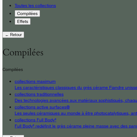
Toutes les collections
Compilées
Effets
← Retour
Compilées
Compilées
collections maximum
Les caractéristiques classiques du grès cérame Fiandre unissent
collections traditionnelles
Des technologies avancées aux matériaux sophistiqués, chaque d
collections active surfaces®
Les seules céramiques au monde à être photocatalytiques, antiba
collections Full Body³
Full Body³ redéfinit le grès cérame pleine masse avec des pann