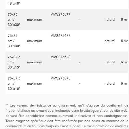
48"x48"
75x75
MMS275677
cm /
maximum
-
natural
6 m
30"x30"
75x75
MMS275677
cm /
maximum
-
natural
6 m
30"x30"
75x37,5
MMS275673
cm /
maximum
-
natural
6 m
30"x15"
75x37,5
MMS275673
cm /
maximum
-
natural
6 m
30"x15"
** Les valeurs de résistance au glissement, qu’il s’agisse du coefficient de
friction statique ou dynamique, indiquées dans le catalogue et sur ce site web,
doivent être considérées comme purement indicatives et non contraignantes.
Toute exigence spécifique doit être confirmée par nos soins au moment de la
commande et en tout cas toujours avant la pose. La transformation de matières