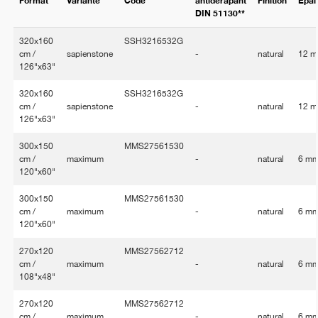
Format
Variante
Code
antidérapant
Finition
Épai
DIN 51130**
320x160
SSH3216532G
cm /
sapienstone
-
natural
12 
126"x63"
320x160
SSH3216532G
cm /
sapienstone
-
natural
12 
126"x63"
300x150
MMS27561530
cm /
maximum
-
natural
6 m
120"x60"
300x150
MMS27561530
cm /
maximum
-
natural
6 m
120"x60"
270x120
MMS27562712
cm /
maximum
-
natural
6 m
108"x48"
270x120
MMS27562712
cm /
maximum
-
natural
6 m