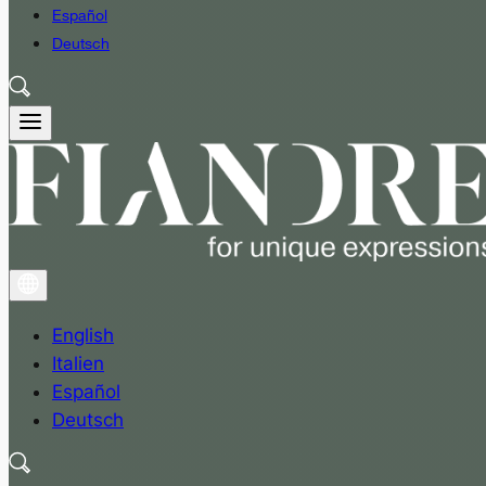
Español
Deutsch
English
Italien
Español
Deutsch