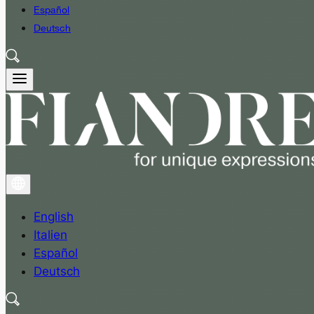
Español
Deutsch
English
Italien
Español
Deutsch