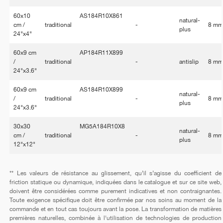
60x10
AS184R10X861
natural-
cm /
traditional
-
8 m
plus
24"x4"
60x9 cm
AP184R11X899
/
traditional
-
antislip
8 m
24"x3.6"
60x9 cm
AS184R10X899
natural-
/
traditional
-
8 m
plus
24"x3.6"
30x30
MG5A184R10X8
natural-
cm /
traditional
-
8 m
plus
12"x12"
** Les valeurs de résistance au glissement, qu’il s’agisse du coefficient de
friction statique ou dynamique, indiquées dans le catalogue et sur ce site web,
doivent être considérées comme purement indicatives et non contraignantes.
Toute exigence spécifique doit être confirmée par nos soins au moment de la
commande et en tout cas toujours avant la pose. La transformation de matières
premières naturelles, combinée à l'utilisation de technologies de production