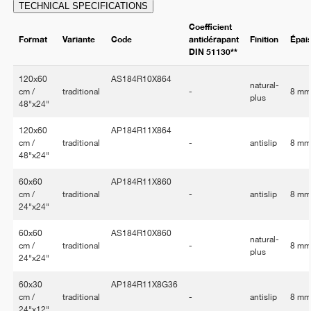
TECHNICAL SPECIFICATIONS
Coefficient
Format
Variante
Code
antidérapant
Finition
Épai
DIN 51130**
120x60
AS184R10X864
natural-
cm /
traditional
-
8 m
plus
48"x24"
120x60
AP184R11X864
cm /
traditional
-
antislip
8 m
48"x24"
60x60
AP184R11X860
cm /
traditional
-
antislip
8 m
24"x24"
60x60
AS184R10X860
natural-
cm /
traditional
-
8 m
plus
24"x24"
60x30
AP184R11X8G36
cm /
traditional
-
antislip
8 m
24"x12"