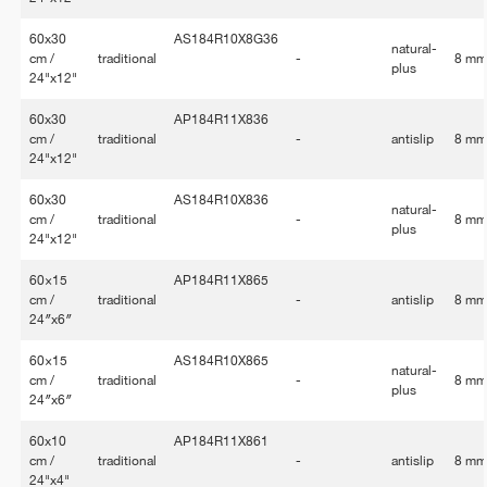
60x30
AS184R10X8G36
natural-
cm /
traditional
-
8 m
plus
24"x12"
60x30
AP184R11X836
cm /
traditional
-
antislip
8 m
24"x12"
60x30
AS184R10X836
natural-
cm /
traditional
-
8 m
plus
24"x12"
60×15
AP184R11X865
cm /
traditional
-
antislip
8 m
24″x6″
60×15
AS184R10X865
natural-
cm /
traditional
-
8 m
plus
24″x6″
60x10
AP184R11X861
cm /
traditional
-
antislip
8 m
24"x4"