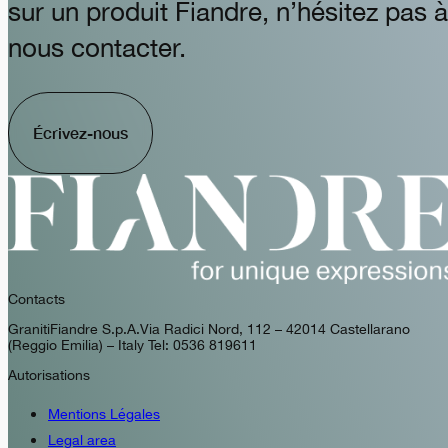
sur un produit Fiandre, n’hésitez pas à
nous contacter.
Écrivez-nous
Contacts
GranitiFiandre S.p.A. Via Radici Nord, 112 – 42014 Castellarano
(Reggio Emilia) – Italy Tel: 0536 819611
Autorisations
Mentions Légales
Legal area