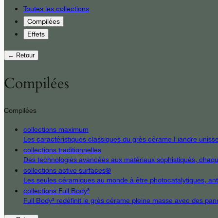
Toutes les collections
Compilées
Effets
← Retour
Compilées
Compilées
collections maximum
Les caractéristiques classiques du grès cérame Fiandre unissent
collections traditionnelles
Des technologies avancées aux matériaux sophistiqués, chaque d
collections active surfaces®
Les seules céramiques au monde à être photocatalytiques, antiba
collections Full Body³
Full Body³ redéfinit le grès cérame pleine masse avec des pann