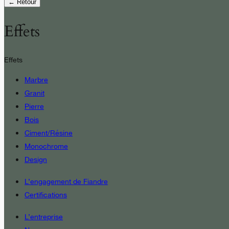
← Retour
Effets
Effets
Marbre
Granit
Pierre
Bois
Ciment/Résine
Monochrome
Design
L’engagement de Fiandre
Certifications
L’entreprise