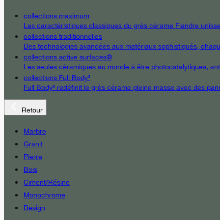
collections maximum
Les caractéristiques classiques du grès cérame Fiandre unissent
collections traditionnelles
Des technologies avancées aux matériaux sophistiqués, chaque d
collections active surfaces®
Les seules céramiques au monde à être photocatalytiques, antiba
collections Full Body³
Full Body³ redéfinit le grès cérame pleine masse avec des pann
Retour
Marbre
Granit
Pierre
Bois
Ciment/Résine
Monochrome
Design