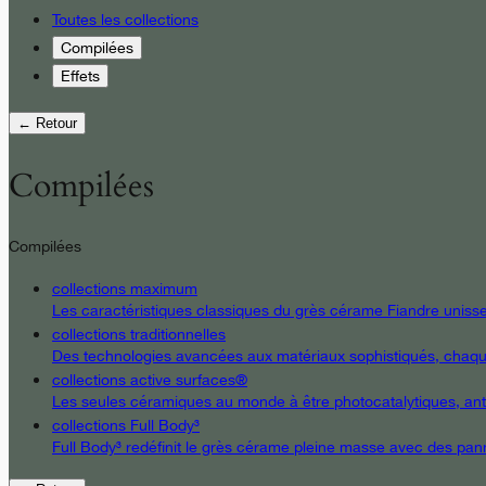
Toutes les collections
Compilées
Effets
← Retour
Compilées
Compilées
collections maximum
Les caractéristiques classiques du grès cérame Fiandre unissent
collections traditionnelles
Des technologies avancées aux matériaux sophistiqués, chaque d
collections active surfaces®
Les seules céramiques au monde à être photocatalytiques, antiba
collections Full Body³
Full Body³ redéfinit le grès cérame pleine masse avec des pann