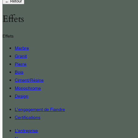
← Retour
Effets
Effets
Marbre
Granit
Pierre
Bois
Ciment/Résine
Monochrome
Design
L’engagement de Fiandre
Certifications
L’entreprise