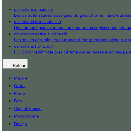
collections maximum
Les caractéristiques classiques du grès cérame Fiandre unissent
collections traditionnelles
Des technologies avancées aux matériaux sophistiqués, chaque d
collections active surfaces®
Les seules céramiques au monde à être photocatalytiques, antiba
collections Full Body³
Full Body³ redéfinit le grès cérame pleine masse avec des pann
Retour
Marbre
Granit
Pierre
Bois
Ciment/Résine
Monochrome
Design