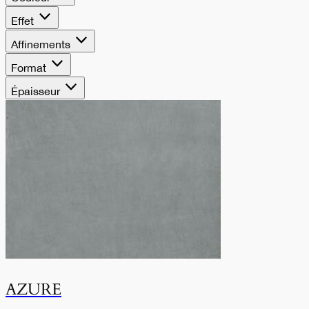
piene, che unisce
Effet
armonia e versatilità
Affinements
in formati classici ed
Format
Épaisseur
extra-large.
AZURE