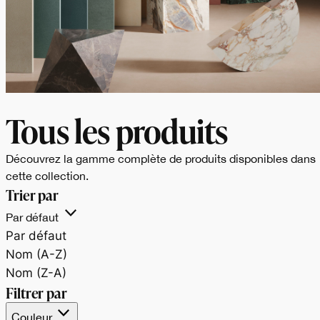
Tous les produits
Découvrez la gamme complète de produits disponibles dans
BALANCE
Un progetto di
cette collection.
Trier par
Par défaut
superfici dalle finitur
Par défaut
Nom (A-Z)
materiche e tinte
Nom (Z-A)
Filtrer par
Couleur