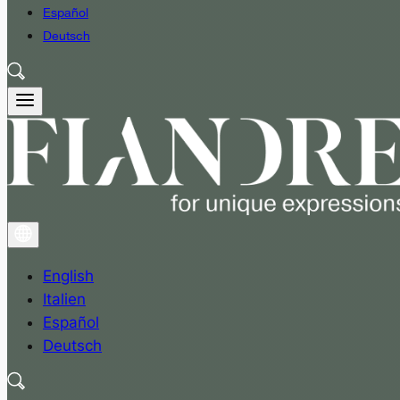
Español
Deutsch
English
Italien
Español
Deutsch