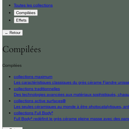
Toutes les collections
Compilées
Effets
← Retour
Compilées
Compilées
collections maximum
Les caractéristiques classiques du grès cérame Fiandre unissent
collections traditionnelles
Des technologies avancées aux matériaux sophistiqués, chaque d
collections active surfaces®
Les seules céramiques au monde à être photocatalytiques, antiba
collections Full Body³
Full Body³ redéfinit le grès cérame pleine masse avec des pann