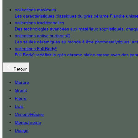
collections maximum
Les caractéristiques classiques du grès cérame Fiandre unissent
collections traditionnelles
Des technologies avancées aux matériaux sophistiqués, chaque d
collections active surfaces®
Les seules céramiques au monde à être photocatalytiques, antiba
collections Full Body³
Full Body³ redéfinit le grès cérame pleine masse avec des pann
Retour
Marbre
Granit
Pierre
Bois
Ciment/Résine
Monochrome
Design