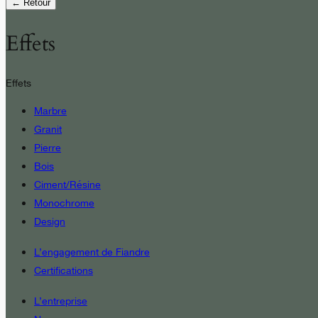
← Retour
Effets
Effets
Marbre
Granit
Pierre
Bois
Ciment/Résine
Monochrome
Design
L’engagement de Fiandre
Certifications
L’entreprise