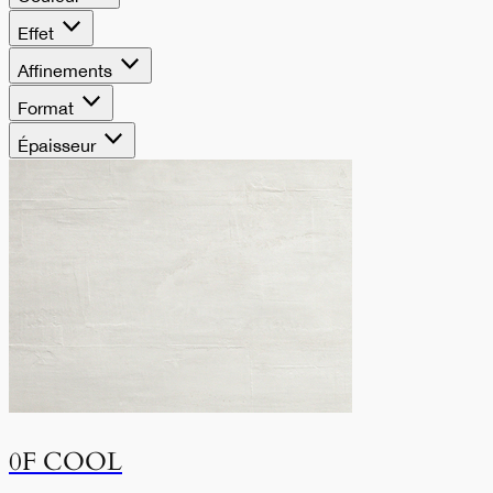
Effet
Affinements
Format
Épaisseur
0F COOL