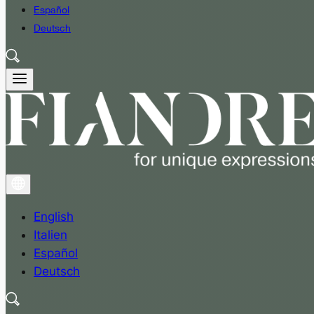
Español
Deutsch
English
Italien
Español
Deutsch