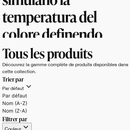
temperatura del
colore definendo
l’atmosfera di ogni
Tous les produits
ambiente.
Découvrez la gamme complète de produits disponibles dans
cette collection.
Trier par
Par défaut
Par défaut
Nom (A-Z)
Nom (Z-A)
Filtrer par
Couleur