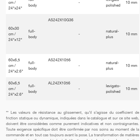
cm /
-
10 mm
body
polished
24"x24"
AS242X10G36
60x30
full-
natural-
cm /
-
10 mm
body
plus
24"x12"
60x6,5
AS242X1056
full-
natural-
cm /
-
10 mm
body
plus
24"x2.6"
60x6,5
AL242X1056
full-
levigato-
cm /
-
10 mm
body
polished
24"x2.6"
** Les valeurs de résistance au glissement, qu’il s’agisse du coefficient de
friction statique ou dynamique, indiquées dans le catalogue et sur ce site web,
doivent être considérées comme purement indicatives et non contraignantes.
Toute exigence spécifique doit être confirmée par nos soins au moment de la
commande et en tout cas toujours avant la pose. La transformation de matières