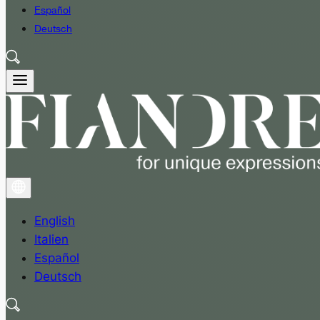
Español
Deutsch
English
Italien
Español
Deutsch