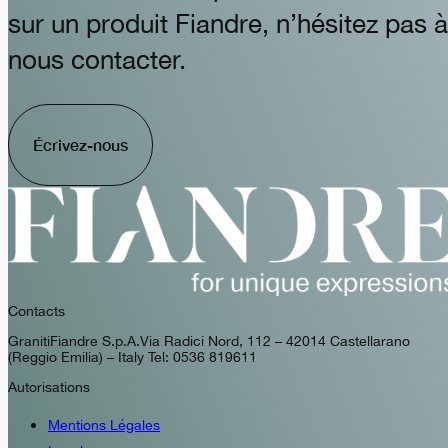
sur un produit Fiandre, n’hésitez pas à
nous contacter.
Écrivez-nous
Contacts
GranitiFiandre S.p.A. Via Radici Nord, 112 – 42014 Castellarano
(Reggio Emilia) – Italy Tel: 0536 819611
Autorisations
Mentions Légales