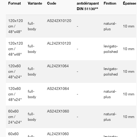
Format
Variante
Code
antidérapant
Finition
Épaisse
DIN 51130**
120x120
AS242X10120
full-
natural-
cm /
-
10 mm
body
plus
48"x48"
120x120
AL242X10120
full-
levigato-
cm /
-
10 mm
body
polished
48"x48"
120x60
AL242X1064
full-
levigato-
cm /
-
10 mm
body
polished
48"x24"
120x60
AS242X1064
full-
natural-
cm /
-
10 mm
body
plus
48"x24"
60x60
AS242X1060
full-
natural-
cm /
-
10 mm
body
plus
24"x24"
60x60
AL242X1060
full-
levigato-