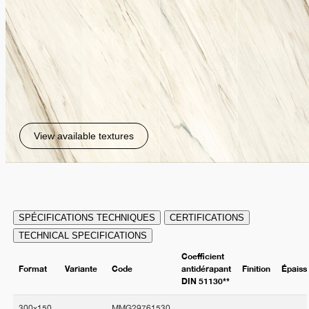
View available textures
SPÉCIFICATIONS TECHNIQUES
CERTIFICATIONS
TECHNICAL SPECIFICATIONS
Coefficient
Format
Variante
Code
antidérapant
Finition
Épaiss
DIN 51130**
300x150
MMG29761530