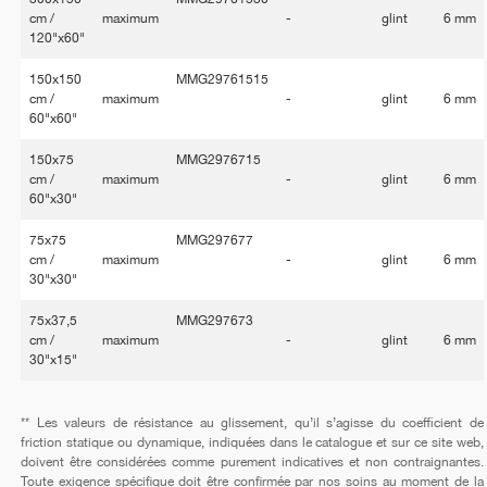
cm /
maximum
-
glint
6 mm
120"x60"
150x150
MMG29761515
cm /
maximum
-
glint
6 mm
60"x60"
150x75
MMG2976715
cm /
maximum
-
glint
6 mm
60"x30"
75x75
MMG297677
cm /
maximum
-
glint
6 mm
30"x30"
75x37,5
MMG297673
cm /
maximum
-
glint
6 mm
30"x15"
** Les valeurs de résistance au glissement, qu’il s’agisse du coefficient de
friction statique ou dynamique, indiquées dans le catalogue et sur ce site web,
doivent être considérées comme purement indicatives et non contraignantes.
Toute exigence spécifique doit être confirmée par nos soins au moment de la