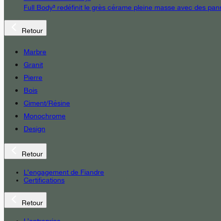
Full Body³ redéfinit le grès cérame pleine masse avec des pann
Retour
Marbre
Granit
Pierre
Bois
Ciment/Résine
Monochrome
Design
Retour
L’engagement de Fiandre
Certifications
Retour