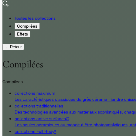
Toutes les collections
Compilées
Effets
← Retour
Compilées
Compilées
collections maximum
Les caractéristiques classiques du grès cérame Fiandre unissent
collections traditionnelles
Des technologies avancées aux matériaux sophistiqués, chaque d
collections active surfaces®
Les seules céramiques au monde à être photocatalytiques, antiba
collections Full Body³