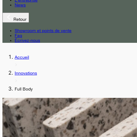
L’entreprise
News
Retour
Showroom et points de vente
Faq
Écrivez-nous
Accueil
Innovations
Full Body