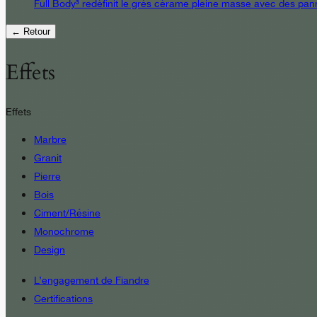
Full Body³ redéfinit le grès cérame pleine masse avec des pann
← Retour
Effets
Effets
Marbre
Granit
Pierre
Bois
Ciment/Résine
Monochrome
Design
L’engagement de Fiandre
Certifications