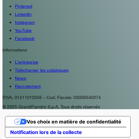
Pinterest
LinkedIn
Instagram
YouTube
Facebook
Informations
L’entreprise
Télécharger les catalogues
News
Recrutement
P.IVA. 01411010356 – Cod. Fiscale: 03056540374
© 2025 GranitiFiandre S.p.A. Tous droits réservés
Vos choix en matière de confidentialité
Notification lors de la collecte