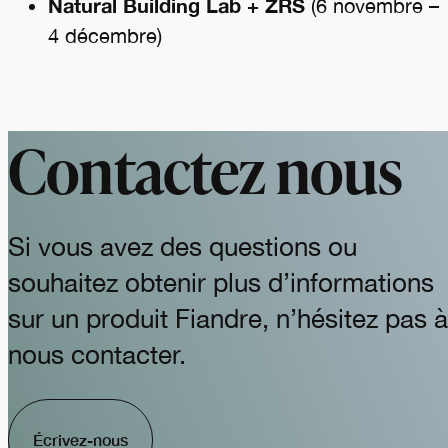
Natural Building Lab + ZRS
(6 novembre –
4 décembre)
Contactez nous
Si vous avez des questions ou
souhaitez obtenir plus d’informations
sur un produit Fiandre, n’hésitez pas à
nous contacter.
Écrivez-nous