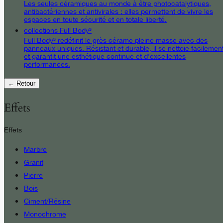
Les seules céramiques au monde à être photocatalytiques,
antibactériennes et antivirales : elles permettent de vivre les
espaces en toute sécurité et en totale liberté.
collections Full Body³
Full Body³ redéfinit le grès cérame pleine masse avec des
panneaux uniques. Résistant et durable, il se nettoie facilemen
et garantit une esthétique continue et d’excellentes
performances.
← Retour
Effets
Effets
Marbre
Granit
Pierre
Bois
Ciment/Résine
Monochrome