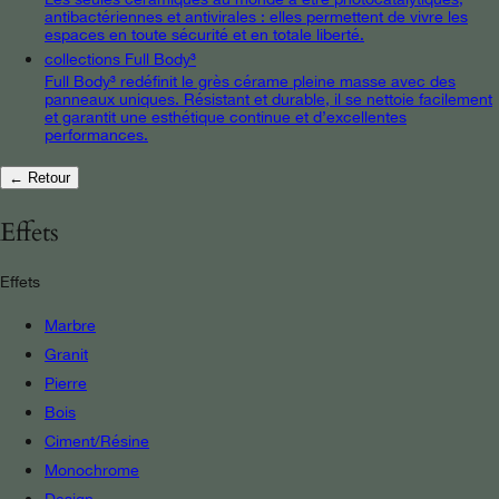
antibactériennes et antivirales : elles permettent de vivre les
espaces en toute sécurité et en totale liberté.
collections Full Body³
Full Body³ redéfinit le grès cérame pleine masse avec des
panneaux uniques. Résistant et durable, il se nettoie facilement
et garantit une esthétique continue et d’excellentes
performances.
← Retour
Effets
Effets
Marbre
Granit
Pierre
Bois
Ciment/Résine
Monochrome
Design