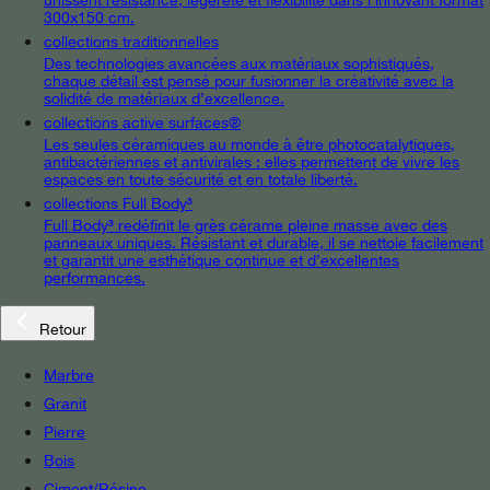
300x150 cm.
collections traditionnelles
Des technologies avancées aux matériaux sophistiqués,
chaque détail est pensé pour fusionner la créativité avec la
solidité de matériaux d’excellence.
collections active surfaces®
Les seules céramiques au monde à être photocatalytiques,
antibactériennes et antivirales : elles permettent de vivre les
espaces en toute sécurité et en totale liberté.
collections Full Body³
Full Body³ redéfinit le grès cérame pleine masse avec des
panneaux uniques. Résistant et durable, il se nettoie facilement
et garantit une esthétique continue et d’excellentes
performances.
Retour
Marbre
Granit
Pierre
Bois
Ciment/Résine