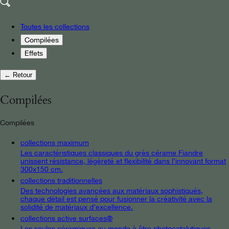
Toutes les collections
Compilées
Effets
← Retour
Compilées
Compilées
collections maximum
Les caractéristiques classiques du grès cérame Fiandre
unissent résistance, légèreté et flexibilité dans l’innovant format
300x150 cm.
collections traditionnelles
Des technologies avancées aux matériaux sophistiqués,
chaque détail est pensé pour fusionner la créativité avec la
solidité de matériaux d’excellence.
collections active surfaces®
Les seules céramiques au monde à être photocatalytiques,