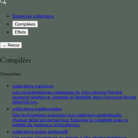
Toutes les collections
Compilées
Effets
← Retour
Compilées
Compilées
collections maximum
Les caractéristiques classiques du grès cérame Fiandre
unissent résistance, légèreté et flexibilité dans l’innovant format
300x150 cm.
collections traditionnelles
Des technologies avancées aux matériaux sophistiqués,
chaque détail est pensé pour fusionner la créativité avec la
solidité de matériaux d’excellence.
collections active surfaces®
Les seules céramiques au monde à être photocatalytiques,