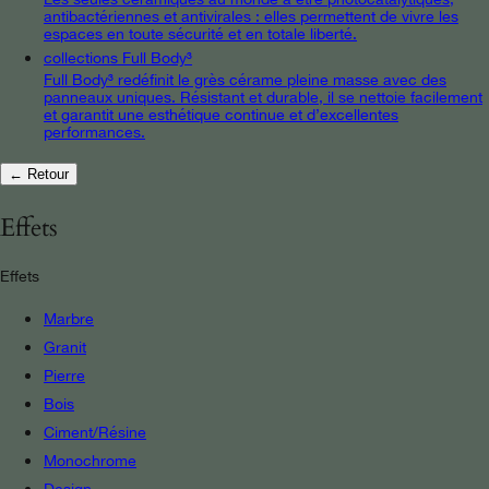
antibactériennes et antivirales : elles permettent de vivre les
espaces en toute sécurité et en totale liberté.
collections Full Body³
Full Body³ redéfinit le grès cérame pleine masse avec des
panneaux uniques. Résistant et durable, il se nettoie facilement
et garantit une esthétique continue et d’excellentes
performances.
← Retour
Effets
Effets
Marbre
Granit
Pierre
Bois
Ciment/Résine
Monochrome
Design