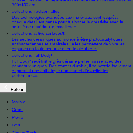
300x150 cm.
collections traditionnelles
Des technologies avancées aux matériaux sophistiqués,
chaque détail est pensé pour fusionner la créativité avec la
solidité de matériaux d’excellence.
collections active surfaces®
Les seules céramiques au monde à être photocatalytiques,
antibactériennes et antivirales : elles permettent de vivre les
espaces en toute sécurité et en totale liberté.
collections Full Body³
Full Body³ redéfinit le grès cérame pleine masse avec des
panneaux uniques. Résistant et durable, il se nettoie facilement
et garantit une esthétique continue et d’excellentes
performances.
Retour
Marbre
Granit
Pierre
Bois
Ciment/Résine