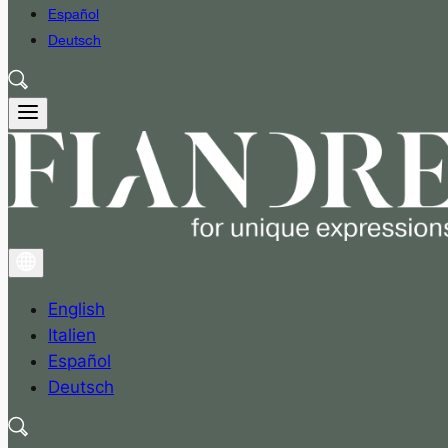
Español
Deutsch
English
Italien
Español
Deutsch