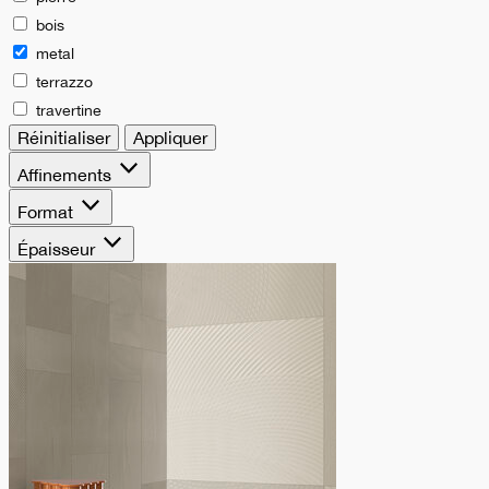
bois
metal
terrazzo
travertine
Réinitialiser
Appliquer
Affinements
Format
Épaisseur